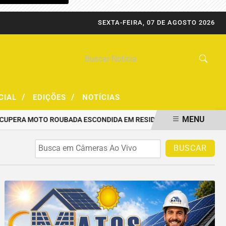
SEXTA-FEIRA, 07 DE AGOSTO 2026
/
/
CIAL
EDIÇÕES
NOTÍCIAS
MENU
CUPERA MOTO ROUBADA ESCONDIDA EM RESIDÊNCIA
PRF CAPTURA
BUSCAR