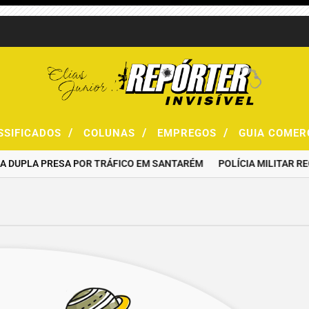
/
/
/
SSIFICADOS
COLUNAS
EMPREGOS
GUIA COMER
 DUPLA PRESA POR TRÁFICO EM SANTARÉM
POLÍCIA MILITAR RE