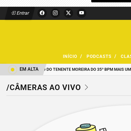
Entrar
/
/
INÍCIO
PODCASTS
CLA
EM ALTA
AO COMANDO DO TENENTE MOREIRA DO 35º BPM MAIS UMA
/CÂMERAS AO VIVO