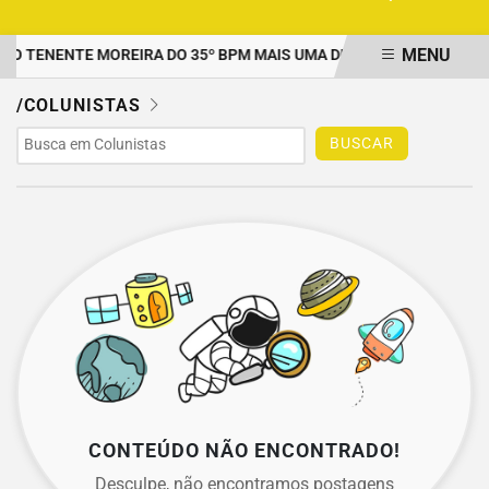
MENU
O TENENTE MOREIRA DO 35º BPM MAIS UMA DUPLA PRESA POR TR
EM ALTA
/COLUNISTAS
BUSCAR
CONTEÚDO NÃO ENCONTRADO!
Desculpe, não encontramos postagens