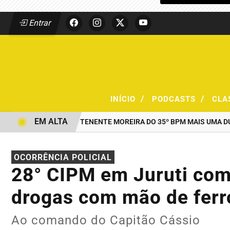
Entrar
/
/
INÍCIO
PODCASTS
CLA
EM ALTA
AO COMANDO DO TENENTE MOREIRA DO 35º BPM MAIS UMA DUPLA 
OCORRÊNCIA POLICIAL
28° CIPM em Juruti com
drogas com mão de ferr
Ao comando do Capitão Cássio