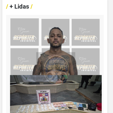
/
+ Lidas
/