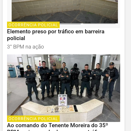
OCORRÊNCIA POLICIAL
Elemento preso por tráfico em barreira
policial
3° BPM na ação
OCORRÊNCIA POLICIAL
Ao comando do Tenente Moreira do 35º