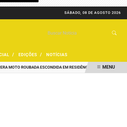
SÁBADO, 08 DE AGOSTO 2026
/
/
CIAL
EDIÇÕES
NOTÍCIAS
MENU
MOTO ROUBADA ESCONDIDA EM RESIDÊNCIA
HOMEM ENCONTRADO M