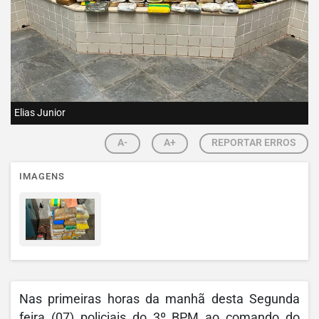
Elias Junior
A-
A+
REPORTAR ERROS
IMAGENS
Nas primeiras horas da manhã desta Segunda
feira (07) policiais do 3º BPM ao comando do