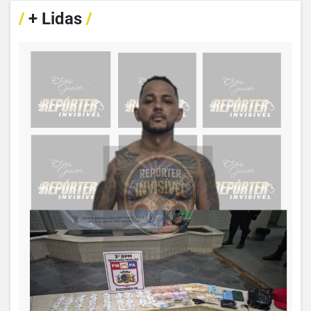
/
+ Lidas
/