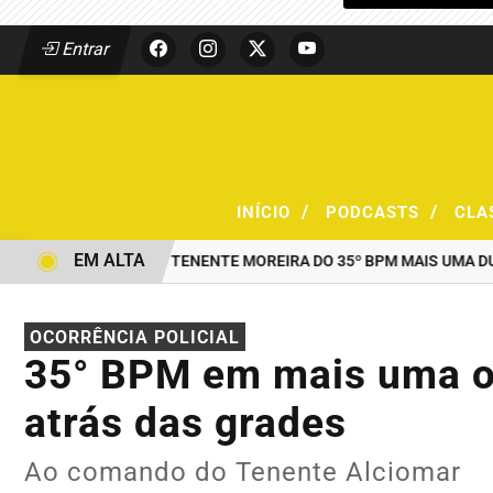
Entrar
/
/
INÍCIO
PODCASTS
CLA
EM ALTA
AO COMANDO DO TENENTE MOREIRA DO 35º BPM MAIS UMA DUPLA
OCORRÊNCIA POLICIAL
35° BPM em mais uma o
atrás das grades
Ao comando do Tenente Alciomar