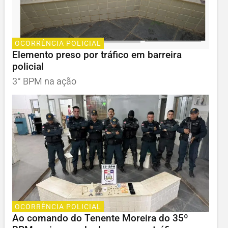
OCORRÊNCIA POLICIAL
Elemento preso por tráfico em barreira
policial
3° BPM na ação
OCORRÊNCIA POLICIAL
Ao comando do Tenente Moreira do 35º