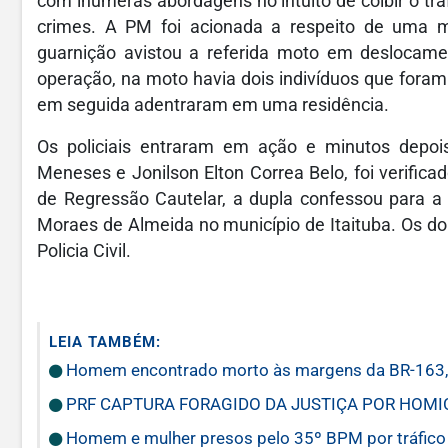
com inúmeras abordagens no intuito de coibir o traf
crimes. A PM foi acionada a respeito de uma m
guarnição avistou a referida moto em deslocam
operação, na moto havia dois indivíduos que fora
em seguida adentraram em uma residência.
Os policiais entraram em ação e minutos depois
Meneses e Jonilson Elton Correa Belo, foi verifi
de Regressão Cautelar, a dupla confessou para a p
Moraes de Almeida no município de Itaituba. Os do
Policia Civil.
LEIA TAMBÉM:
Homem encontrado morto às margens da BR-163, 
PRF CAPTURA FORAGIDO DA JUSTIÇA POR HOMI
Homem e mulher presos pelo 35º BPM por tráfico