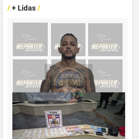
/
+ Lidas
/