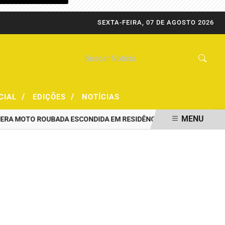
SEXTA-FEIRA, 07 DE AGOSTO 2026
/
/
CIAL
EDIÇÕES
NOTÍCIAS
MENU
 MOTO ROUBADA ESCONDIDA EM RESIDÊNCIA
PRF CAPTURA FORAG