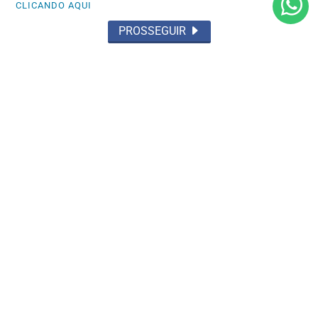
CLICANDO AQUI
PROSSEGUIR
POLÍTICA
Convenção do MDB do Pará reúne grande
público e oficializa Hana Ghassan ao...
Saiba Mais
MAIS POSTAGENS