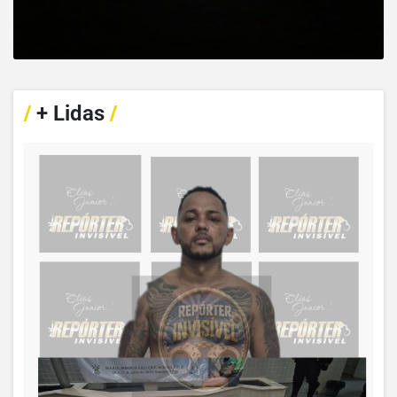
/
+ Lidas
/