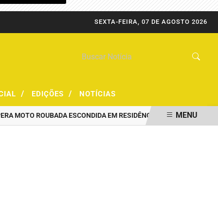
SEXTA-FEIRA, 07 DE AGOSTO 2026
/
/
CIAL
EDIÇÕES
NOTÍCIAS
MENU
 MOTO ROUBADA ESCONDIDA EM RESIDÊNCIA
PRF CAPTURA FORAG