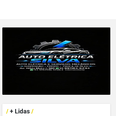
/
+ Lidas
/