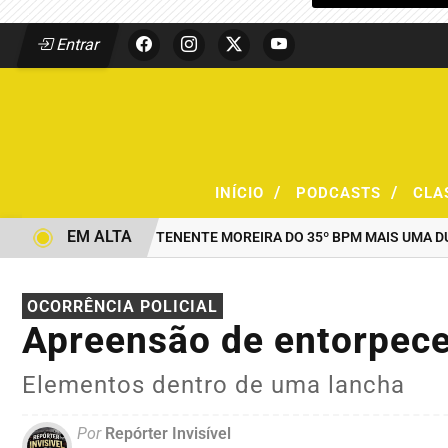
Entrar
/
/
INÍCIO
PODCASTS
CLA
EM ALTA
AO COMANDO DO TENENTE MOREIRA DO 35º BPM MAIS UMA DUPLA
OCORRÊNCIA POLICIAL
Apreensão de entorpec
Elementos dentro de uma lancha
Por
Repórter Invisível