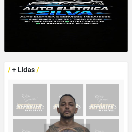
/
+ Lidas
/