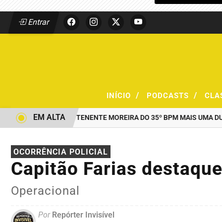
Entrar
/
/
INÍCIO
PODCASTS
CLA
EM ALTA
AO COMANDO DO TENENTE MOREIRA DO 35º BPM MAIS UMA DUPLA 
OCORRÊNCIA POLICIAL
Capitão Farias destaqu
Operacional
Por
Repórter Invisível