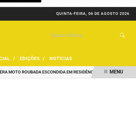
QUINTA-FEIRA, 06 DE AGOSTO 2026
/
/
CIAL
EDIÇÕES
NOTÍCIAS
MENU
MOTO ROUBADA ESCONDIDA EM RESIDÊNCIA
PRF CAPTURA FORAGI