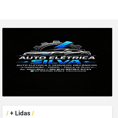
/
+ Lidas
/