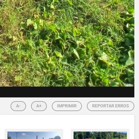
A-
A+
IMPRIMIR
REPORTAR ERROS