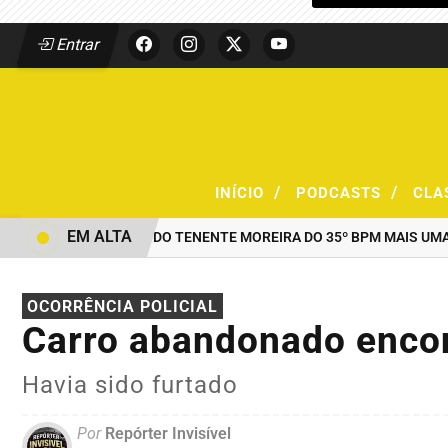
Entrar
/
/
INÍCIO
PODCASTS
CLA
EM ALTA
AO COMANDO DO TENENTE MOREIRA DO 35º BPM MAIS UMA DUPL
OCORRÊNCIA POLICIAL
Carro abandonado enco
Havia sido furtado
Por
Repórter Invisível