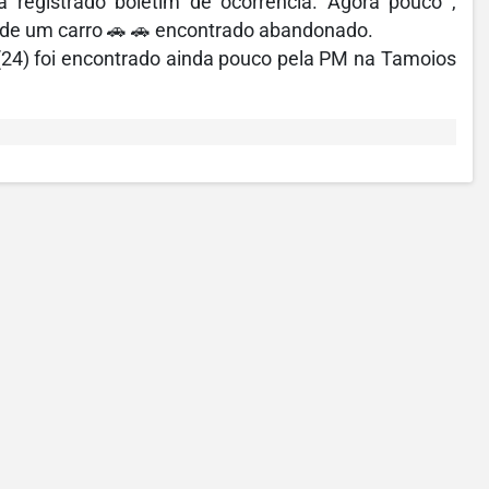
a registrado boletim de ocorrência. Agora pouco ,
ia de um carro 🚗 🚗 encontrado abandonado.
(24) foi encontrado ainda pouco pela PM na Tamoios