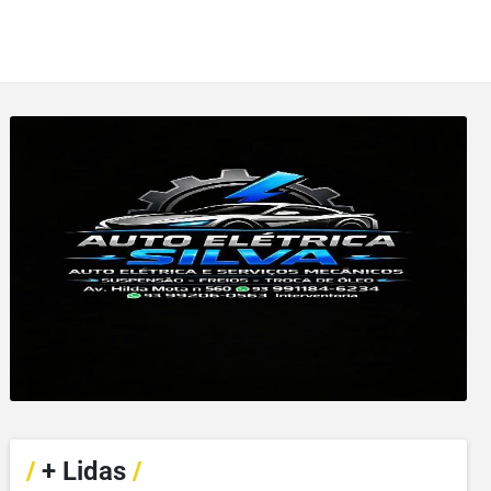
/
+ Lidas
/