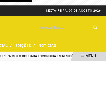
SEXTA-FEIRA, 07 DE AGOSTO 2026
/
/
CIAL
EDIÇÕES
NOTÍCIAS
MENU
A MOTO ROUBADA ESCONDIDA EM RESIDÊNCIA
HOMEM ENCONTRADO