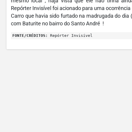
mesmo local , haja vista que ele não tinha aind
Repórter Invisível foi acionado para uma ocorrênc
Carro que havia sido furtado na madrugada do dia 
com Baturite no bairro do Santo André !
FONTE/CRÉDITOS:
Repórter Invisível