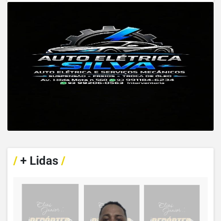
/
+ Lidas
/