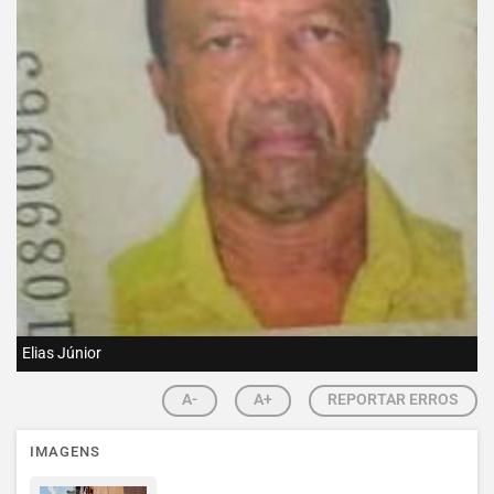
Elias Júnior
A-
A+
REPORTAR ERROS
IMAGENS