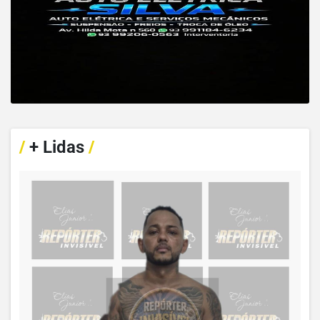
/
+ Lidas
/