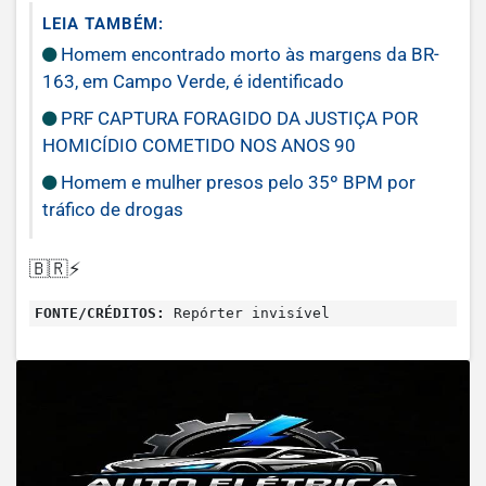
LEIA TAMBÉM:
Homem encontrado morto às margens da BR-
163, em Campo Verde, é identificado
PRF CAPTURA FORAGIDO DA JUSTIÇA POR
HOMICÍDIO COMETIDO NOS ANOS 90
Homem e mulher presos pelo 35º BPM por
tráfico de drogas
🇧🇷⚡
FONTE/CRÉDITOS:
Repórter invisível