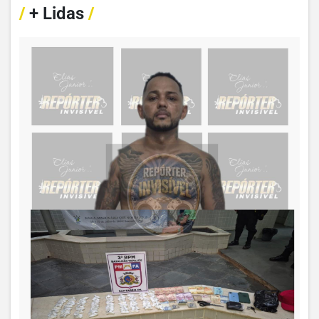
/
+ Lidas
/