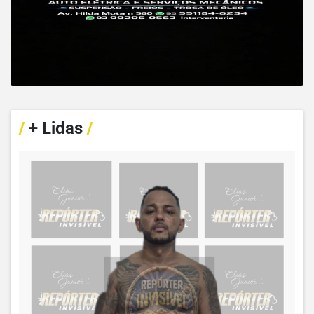
/
+ Lidas
/