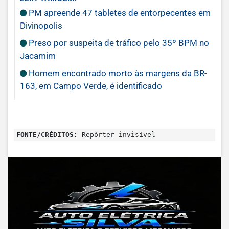
PM apreende 47 tabletes de entorpecentes em
Divinopolis
Preso por suspeita de tráfico pelo 35º BPM no
Jacamim
Homem encontrado morto às margens da BR-
163, em Campo Verde, é identificado
FONTE/CRÉDITOS:
Repórter invisível