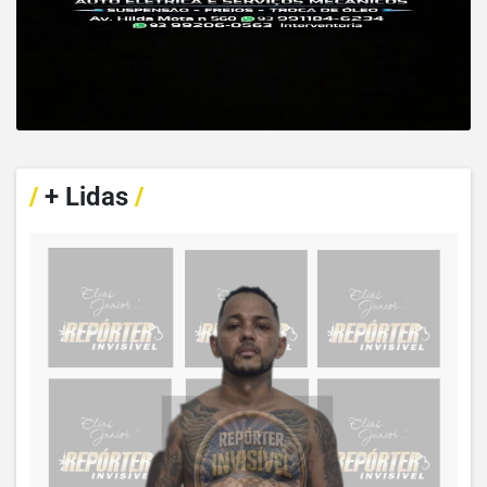
/
+ Lidas
/