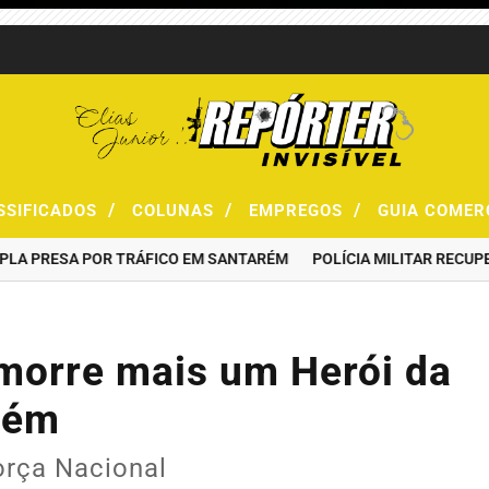
/
/
/
SSIFICADOS
COLUNAS
EMPREGOS
GUIA COMER
PRESA POR TRÁFICO EM SANTARÉM
POLÍCIA MILITAR RECUPERA 
morre mais um Herói da
arém
orça Nacional