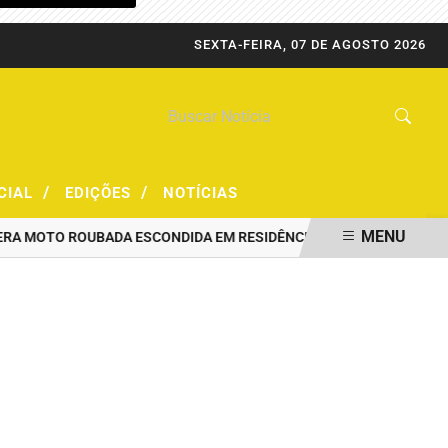
SEXTA-FEIRA, 07 DE AGOSTO 2026
/
/
CIAL
EDIÇÕES
NOTÍCIAS
MENU
MOTO ROUBADA ESCONDIDA EM RESIDÊNCIA
PRF CAPTURA FORAGI