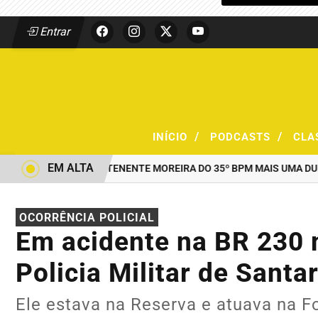
Entrar
/
/
INÍCIO
PODCASTS
CLA
EM ALTA
AO COMANDO DO TENENTE MOREIRA DO 35º BPM MAIS UMA DUPLA 
OCORRÊNCIA POLICIAL
Em acidente na BR 230 
Policia Militar de Sant
Ele estava na Reserva e atuava na F