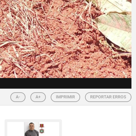
A-
A+
IMPRIMIR
REPORTAR ERROS