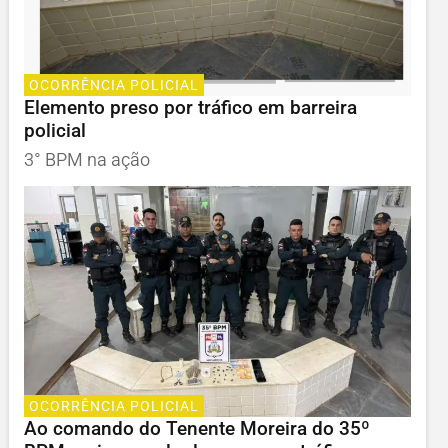
OCORRÊNCIA POLICIAL
Elemento preso por tráfico em barreira
policial
3° BPM na ação
OCORRÊNCIA POLICIAL
Ao comando do Tenente Moreira do 35º