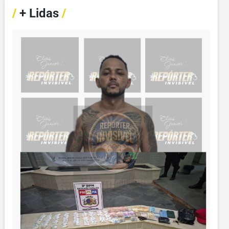
/
+ Lidas
/