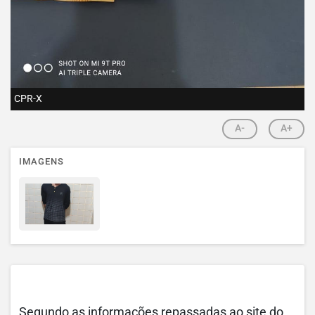
CPR-X
A-
A+
IMAGENS
Segundo as informações repassadas ao site do