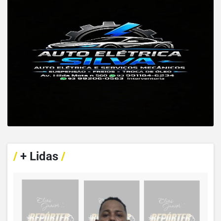
/
+ Lidas
/