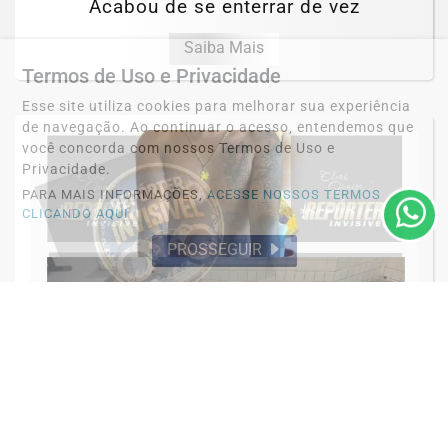
Acabou de se enterrar de vez
Saiba Mais
Termos de Uso e Privacidade
Esse site utiliza cookies para melhorar sua experiência
de navegação. Ao continuar o acesso, entendemos que
você concorda com nossos Termos de Uso e
Privacidade.
PARA MAIS INFORMAÇÕES,
ACESSE NOSSOS TERMOS
CLICANDO AQUI
PROSSEGUIR
OCORRÊNCIA POLICIAL
Preso por tráfico pelo Grupamento Aguia
do 35º BPM em Santarém