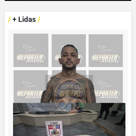
/
+ Lidas
/