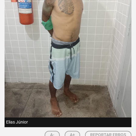
Elias Júnior
A-
A+
REPORTAR ERROS