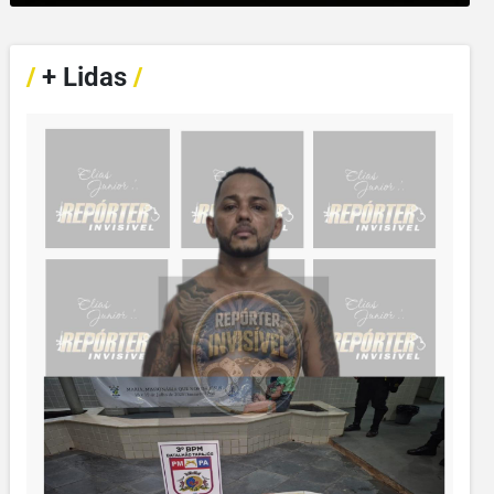
/
+ Lidas
/