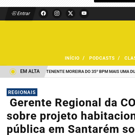
Entrar
/
/
INÍCIO
PODCASTS
CLA
EM ALTA
AO COMANDO DO TENENTE MOREIRA DO 35º BPM MAIS UMA DUPLA 
REGIONAIS
Gerente Regional da C
sobre projeto habitacio
pública em Santarém so