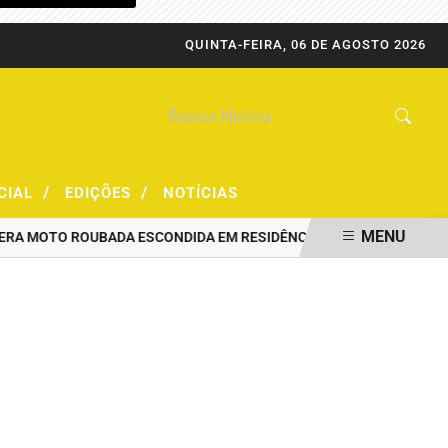
QUINTA-FEIRA, 06 DE AGOSTO 2026
/
/
CIAL
EDIÇÕES
NOTÍCIAS
MENU
MOTO ROUBADA ESCONDIDA EM RESIDÊNCIA
PRF CAPTURA FORAGI