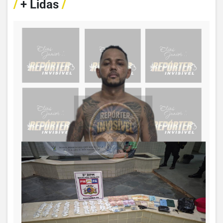
/
+ Lidas
/