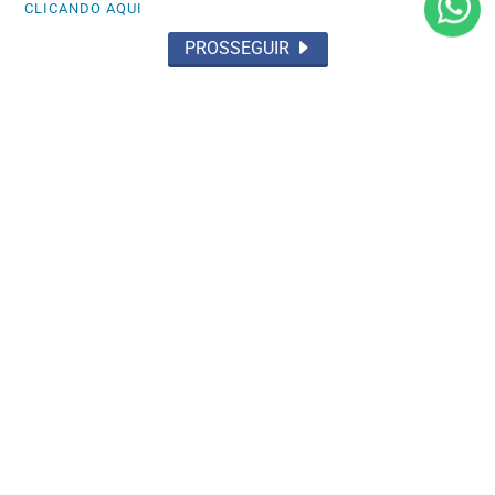
CLICANDO AQUI
Saiba Mais
PROSSEGUIR
OCORRÊNCIA POLICIAL
Preso por tráfico pelo Grupamento Aguia
do 35º BPM em Santarém