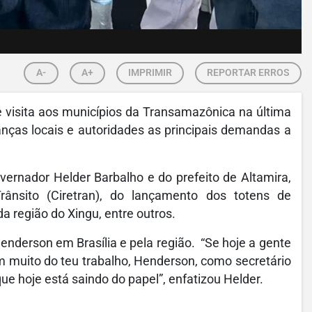
A-
A+
IMPRIMIR
REPORTAR ERROS
 visita aos municípios da Transamazônica na última
ranças locais e autoridades as principais demandas a
overnador Helder Barbalho e do prefeito de Altamira,
rânsito (Ciretran), do lançamento dos totens de
a região do Xingu, entre outros.
nderson em Brasília e pela região. “Se hoje a gente
tem muito do teu trabalho, Henderson, como secretário
e hoje está saindo do papel”, enfatizou Helder.