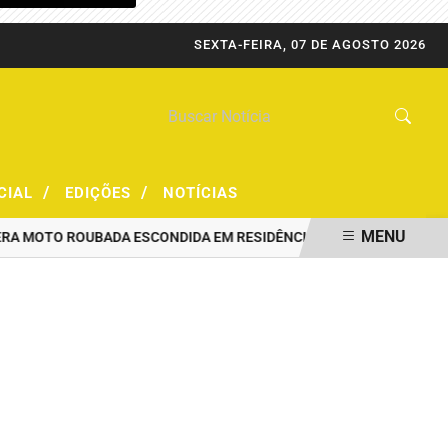
SEXTA-FEIRA, 07 DE AGOSTO 2026
/
/
CIAL
EDIÇÕES
NOTÍCIAS
MENU
TO ROUBADA ESCONDIDA EM RESIDÊNCIA
PRF CAPTURA FORAGIDO