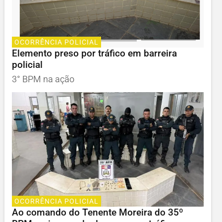
OCORRÊNCIA POLICIAL
Elemento preso por tráfico em barreira
policial
3° BPM na ação
OCORRÊNCIA POLICIAL
Ao comando do Tenente Moreira do 35º