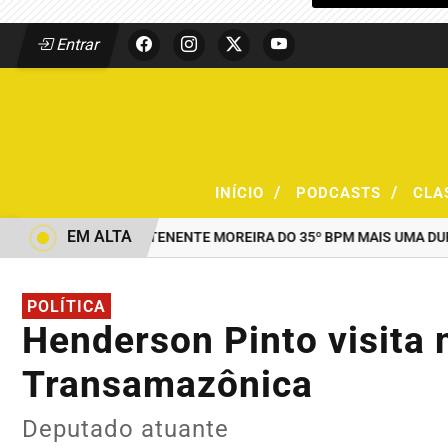
Entrar
/
/
INÍCIO
PODCASTS
CLA
EM ALTA
 COMANDO DO TENENTE MOREIRA DO 35º BPM MAIS UMA DUPLA PR
POLÍTICA
Henderson Pinto visita 
Transamazônica
Deputado atuante