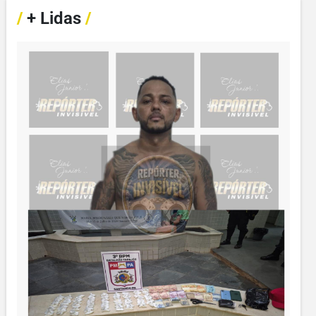
/
+ Lidas
/