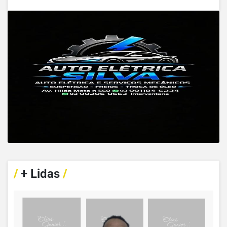
/
+ Lidas
/