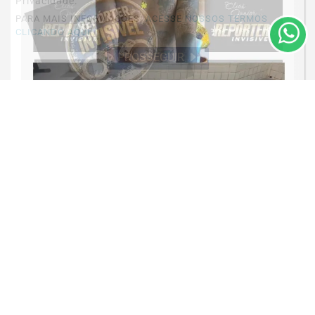
Privacidade.
PARA MAIS INFORMAÇÕES,
ACESSE NOSSOS TERMOS
CLICANDO AQUI
PROSSEGUIR
OCORRÊNCIA POLICIAL
Preso por tráfico pelo Grupamento Aguia
do 35º BPM em Santarém
Saiba Mais
MAIS POSTAGENS