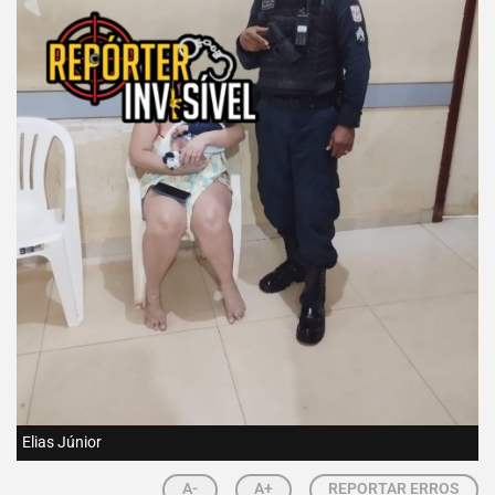
Elias Júnior
A-
A+
REPORTAR ERROS