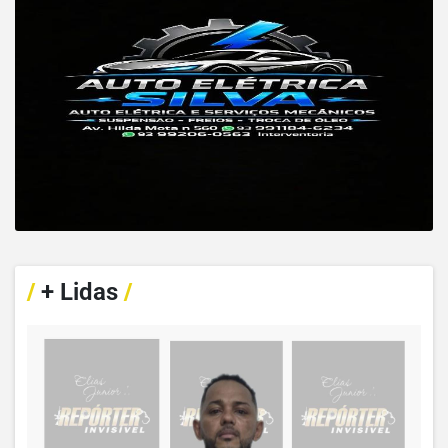
/
+ Lidas
/