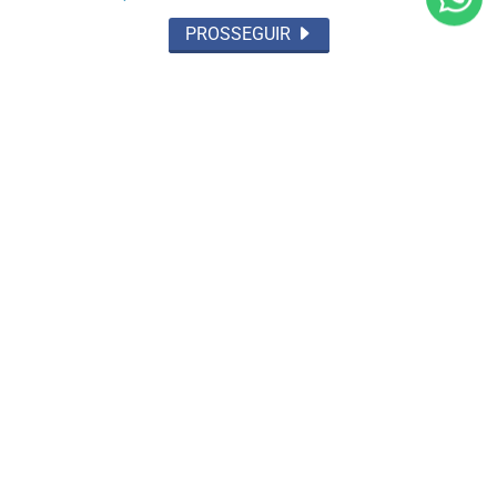
PROSSEGUIR
OCORRÊNCIA POLICIAL
Preso por tráfico pelo Grupamento Aguia
do 35º BPM em Santarém
Saiba Mais
MAIS POSTAGENS