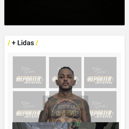
/
+ Lidas
/