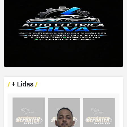
/
+ Lidas
/