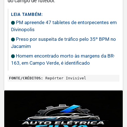
do campo de futebol.
LEIA TAMBÉM:
PM apreende 47 tabletes de entorpecentes em
Divinopolis
Preso por suspeita de tráfico pelo 35º BPM no
Jacamim
Homem encontrado morto às margens da BR-
163, em Campo Verde, é identificado
FONTE/CRÉDITOS:
Repórter Invisível