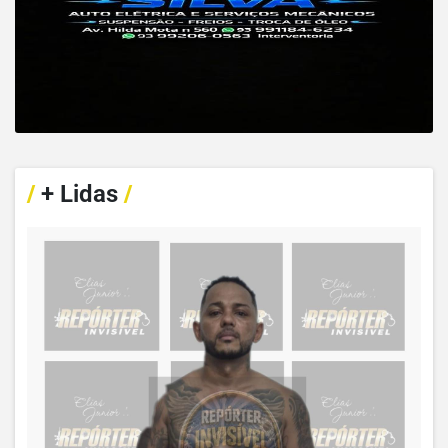
/
+ Lidas
/