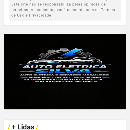
Este site não se responsabiliza pelas opiniões de
terceiros. Ao comentar, você concorda com os Termos
de Uso e Privacidade.
/
+ Lidas
/