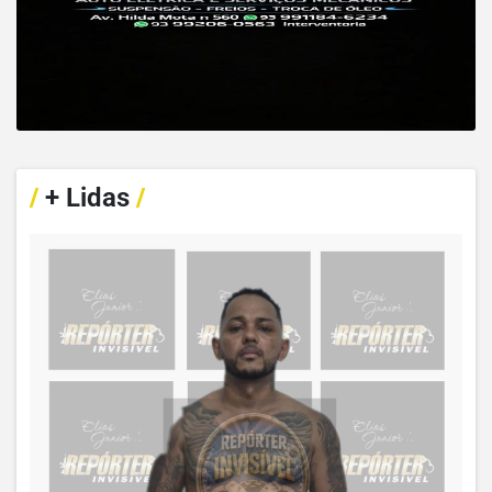
/
+ Lidas
/