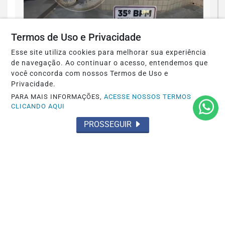
Termos de Uso e Privacidade
Esse site utiliza cookies para melhorar sua experiência
OCORRÊNCIA POLICIAL
de navegação. Ao continuar o acesso, entendemos que
Preso por tráfico pelo Grupamento Aguia
você concorda com nossos Termos de Uso e
do 35º BPM em Santarém
Privacidade.
PARA MAIS INFORMAÇÕES,
ACESSE NOSSOS TERMOS
Saiba Mais
CLICANDO AQUI
PROSSEGUIR