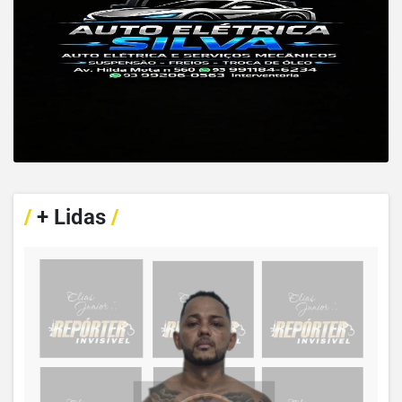
/
+ Lidas
/