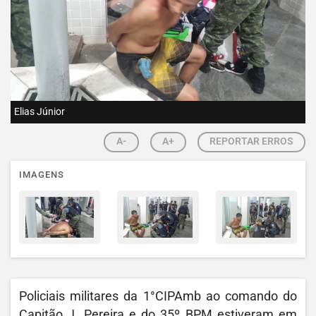
Elias Júnior
A-
A+
REPORTAR ERROS
IMAGENS
Policiais militares da 1°CIPAmb ao comando do
Capitão J. Pereira e do 35º BPM estiveram em