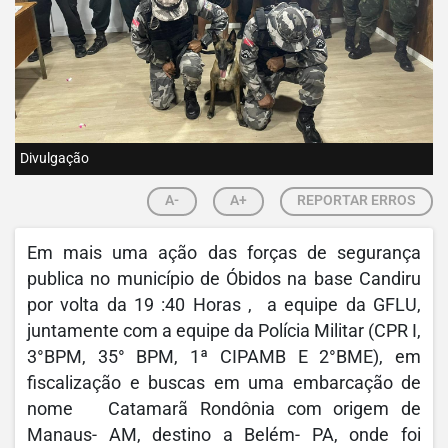
Divulgação
A-
A+
REPORTAR ERROS
Em mais uma ação das forças de segurança
publica no município de Óbidos na base Candiru
por volta da 19 :40 Horas , a equipe da GFLU,
juntamente com a equipe da Polícia Militar (CPR I,
3°BPM, 35° BPM, 1ª CIPAMB E 2°BME), em
fiscalização e buscas em uma embarcação de
nome Catamarã Rondônia com origem de
Manaus- AM, destino a Belém- PA, onde foi