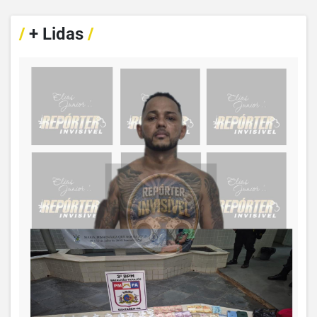
/
+ Lidas
/