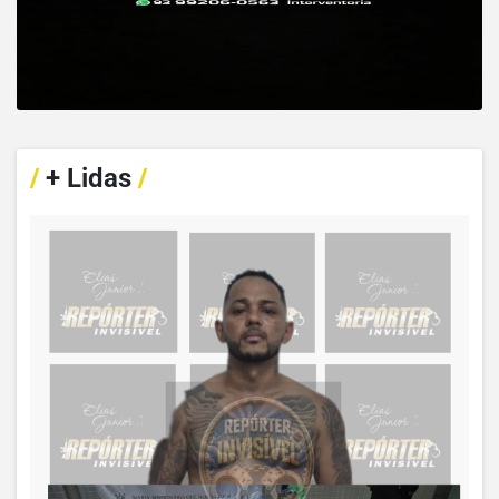
/
+ Lidas
/