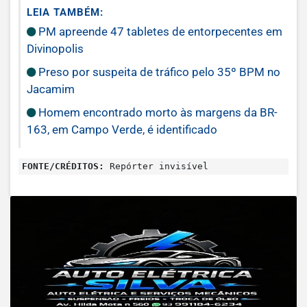
LEIA TAMBÉM:
PM apreende 47 tabletes de entorpecentes em
Divinopolis
Preso por suspeita de tráfico pelo 35º BPM no
Jacamim
Homem encontrado morto às margens da BR-
163, em Campo Verde, é identificado
FONTE/CRÉDITOS:
Repórter invisível