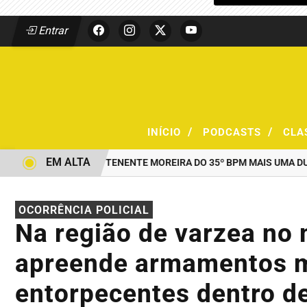
Entrar
/
/
INÍCIO
PODCASTS
CLA
EM ALTA
AO COMANDO DO TENENTE MOREIRA DO 35º BPM MAIS UMA DUPLA
OCORRÊNCIA POLICIAL
Na região de varzea no
apreende armamentos 
entorpecentes dentro 