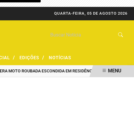
QUARTA-FEIRA, 05 DE AGOSTO 2026
/
/
CIAL
EDIÇÕES
NOTÍCIAS
MENU
 MOTO ROUBADA ESCONDIDA EM RESIDÊNCIA
PRF CAPTURA FORAG