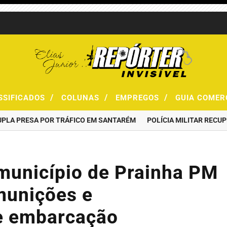
/
/
/
SSIFICADOS
COLUNAS
EMPREGOS
GUIA COMER
 PRESA POR TRÁFICO EM SANTARÉM
POLÍCIA MILITAR RECUPERA
 município de Prainha PM
munições e
de embarcação