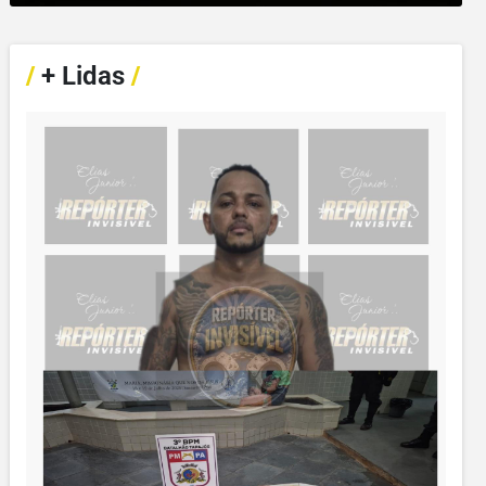
/
+ Lidas
/