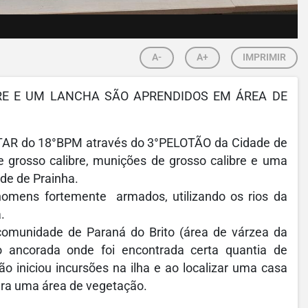
A-
A+
IMPRIMIR
RE E UM LANCHA SÃO APRENDIDOS EM ÁREA DE
LITAR do 18°BPM através do 3°PELOTÃO da Cidade de
e grosso calibre, munições de grosso calibre e uma
de de Prainha.
homens fortemente armados, utilizando os rios da
.
comunidade de Paraná do Brito (área de várzea da
 ancorada onde foi encontrada certa quantia de
o iniciou incursões na ilha e ao localizar uma casa
ara uma área de vegetação.