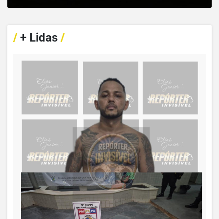
/
+ Lidas
/