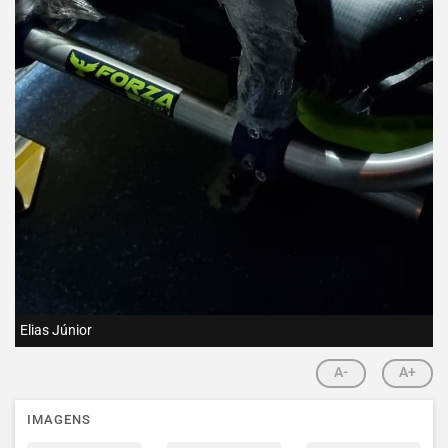
Elias Júnior
A-
A+
IMAGENS