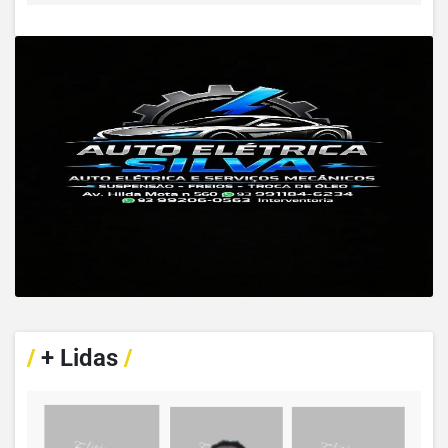
/
+ Lidas
/