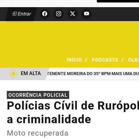
Entrar
/
/
INÍCIO
PODCASTS
CLA
EM ALTA
O COMANDO DO TENENTE MOREIRA DO 35º BPM MAIS UMA DUPLA 
OCORRÊNCIA POLICIAL
Polícias Cívil de Ruróp
a criminalidade
Moto recuperada