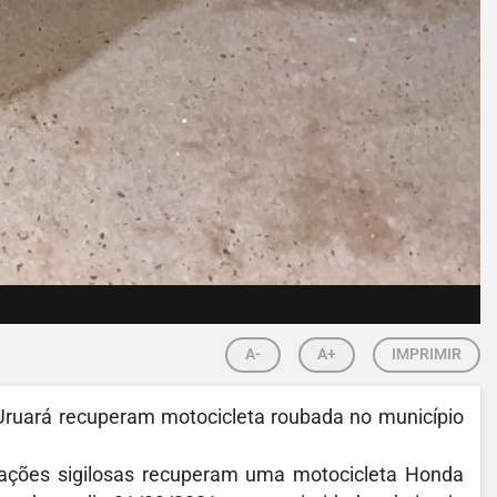
A-
A+
IMPRIMIR
e Uruará recuperam motocicleta roubada no município
tigações sigilosas recuperam uma motocicleta Honda