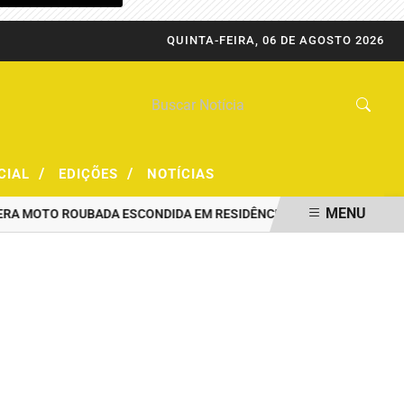
QUINTA-FEIRA, 06 DE AGOSTO 2026
/
/
CIAL
EDIÇÕES
NOTÍCIAS
MENU
OTO ROUBADA ESCONDIDA EM RESIDÊNCIA
PRF CAPTURA FORAGID