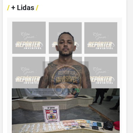
/
+ Lidas
/