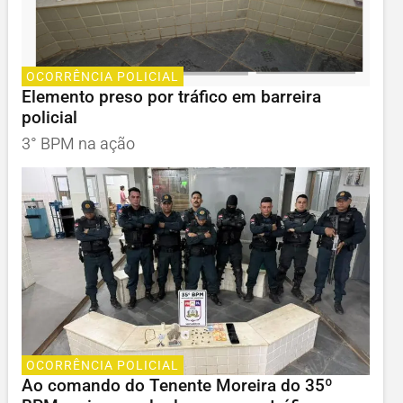
OCORRÊNCIA POLICIAL
Elemento preso por tráfico em barreira
policial
3° BPM na ação
OCORRÊNCIA POLICIAL
Ao comando do Tenente Moreira do 35º