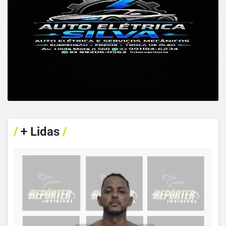
/
+ Lidas
/