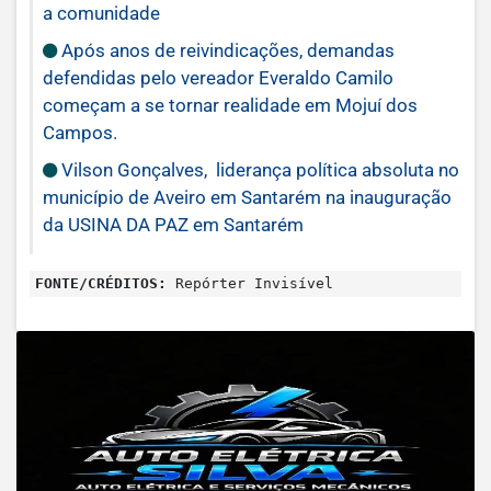
a comunidade
Após anos de reivindicações, demandas
defendidas pelo vereador Everaldo Camilo
começam a se tornar realidade em Mojuí dos
Campos.
Vilson Gonçalves, liderança política absoluta no
município de Aveiro em Santarém na inauguração
da USINA DA PAZ em Santarém
FONTE/CRÉDITOS:
Repórter Invisível