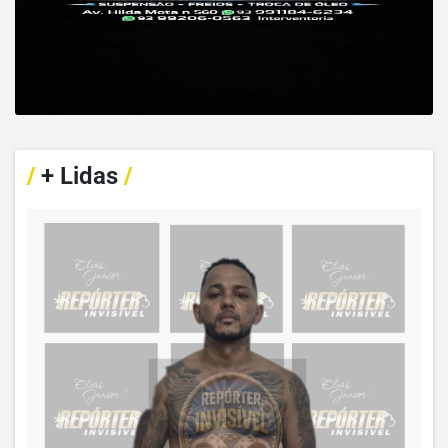
/
+ Lidas
/