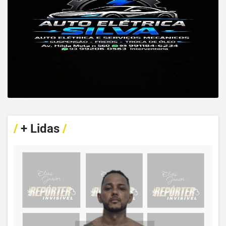
/
+ Lidas
/