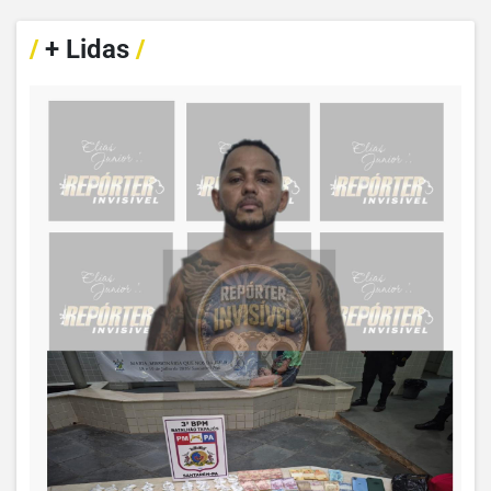
/
+ Lidas
/