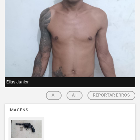
Elias Junior
A-
A+
REPORTAR ERROS
IMAGENS