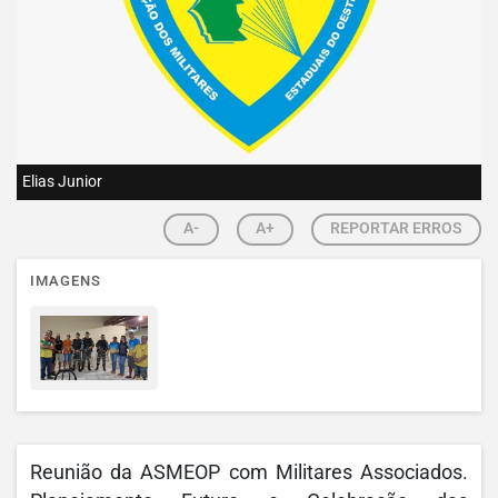
Elias Junior
A-
A+
REPORTAR ERROS
IMAGENS
Reunião da ASMEOP com Militares Associados.