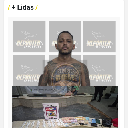
/
+ Lidas
/