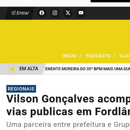
Entrar
/
/
INÍCIO
PODCASTS
CLA
EM ALTA
AO COMANDO DO TENENTE MOREIRA DO 35º BPM MAIS UMA DUPLA 
REGIONAIS
Vilson Gonçalves acom
vias publicas em Fordlâ
Uma parceira entre prefeitura e Gru