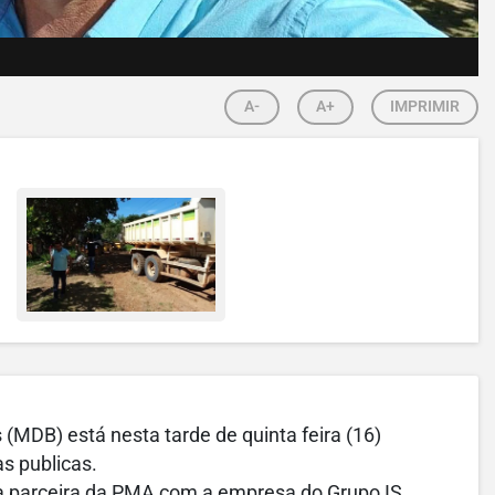
A-
A+
IMPRIMIR
s (MDB) está nesta tarde de quinta feira (16)
s publicas.
ma parceira da PMA com a empresa do Grupo IS