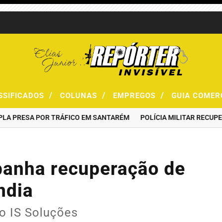
/
/
/
SSIFICADOS
COLUNAS
EMPREGOS
GUIA COMER
PRESA POR TRÁFICO EM SANTARÉM
POLÍCIA MILITAR RECUPERA 
panha recuperação de
ndia
po IS Soluções