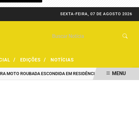
SEXTA-FEIRA, 07 DE AGOSTO 2026
/
/
CIAL
EDIÇÕES
NOTÍCIAS
MENU
MOTO ROUBADA ESCONDIDA EM RESIDÊNCIA
PRF CAPTURA FORAGI