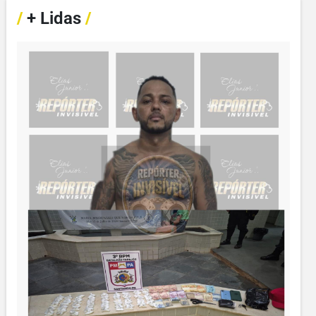
/
+ Lidas
/