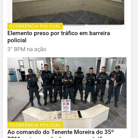
OCORRÊNCIA POLICIAL
Elemento preso por tráfico em barreira
policial
3° BPM na ação
OCORRÊNCIA POLICIAL
Ao comando do Tenente Moreira do 35º