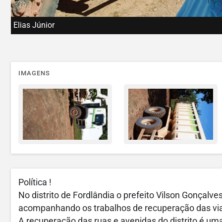
Elias Júnior
IMAGENS
Política !
No distrito de Fordlândia o prefeito Vilson Gonçalve
acompanhando os trabalhos de recuperação das via
A recuperação das ruas e avenidas do distrito é u