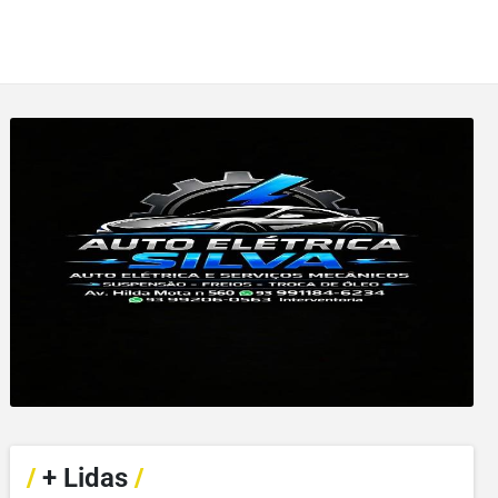
/
+ Lidas
/