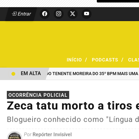
Entrar
/
/
INÍCIO
PODCASTS
CLA
EM ALTA
AO COMANDO DO TENENTE MOREIRA DO 35º BPM MAIS UMA DUPL
OCORRÊNCIA POLICIAL
Zeca tatu morto a tiros 
Blogueiro conhecido como "Língua 
Por
Repórter Invisível