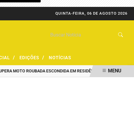
QUINTA-FEIRA, 06 DE AGOSTO 2026
/
/
CIAL
EDIÇÕES
NOTÍCIAS
MENU
A MOTO ROUBADA ESCONDIDA EM RESIDÊNCIA
PRF CAPTURA FORA