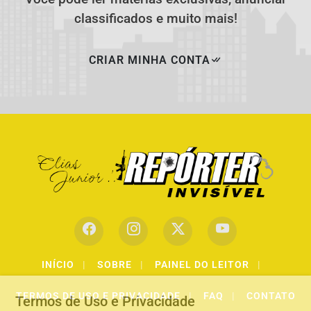
classificados e muito mais!
CRIAR MINHA CONTA
INÍCIO
|
SOBRE
|
PAINEL DO LEITOR
|
TERMOS DE USO E PRIVACIDADE
|
FAQ
|
CONTATO
Termos de Uso e Privacidade