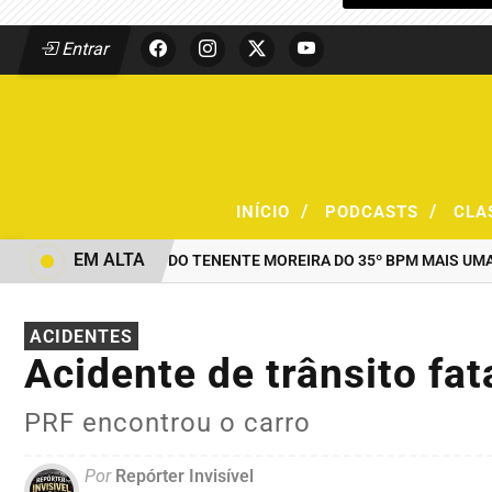
Entrar
/
/
INÍCIO
PODCASTS
CLA
EM ALTA
AO COMANDO DO TENENTE MOREIRA DO 35º BPM MAIS UMA DUP
ACIDENTES
Acidente de trânsito fat
PRF encontrou o carro
Por
Repórter Invisível