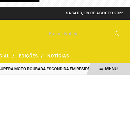
SÁBADO, 08 DE AGOSTO 2026
/
/
CIAL
EDIÇÕES
NOTÍCIAS
MENU
RA MOTO ROUBADA ESCONDIDA EM RESIDÊNCIA
PRF CAPTURA FOR