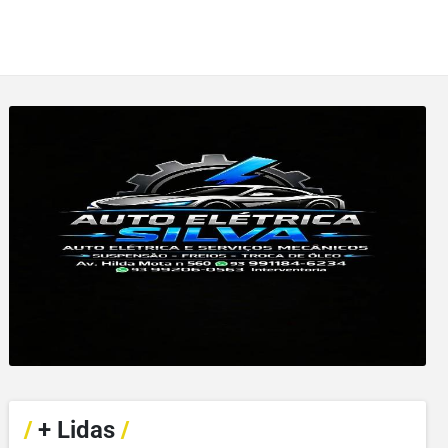
/
+ Lidas
/