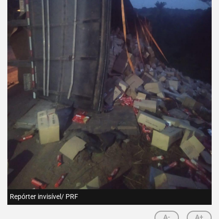
Repórter invisível/ PRF
A-
A+