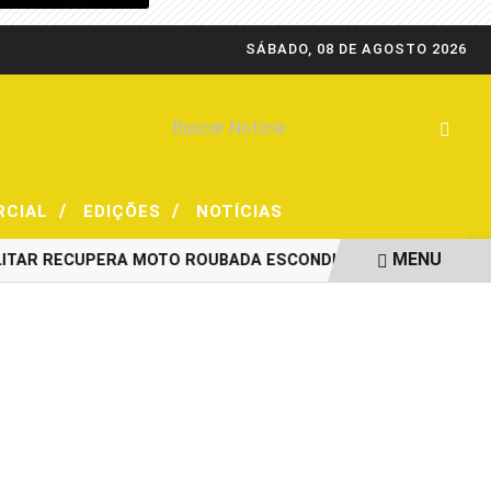
SÁBADO, 08 DE AGOSTO 2026
/
/
RCIAL
EDIÇÕES
NOTÍCIAS
MENU
AR RECUPERA MOTO ROUBADA ESCONDIDA EM RESIDÊNCIA
HO