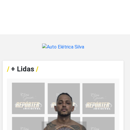
/
+ Lidas
/