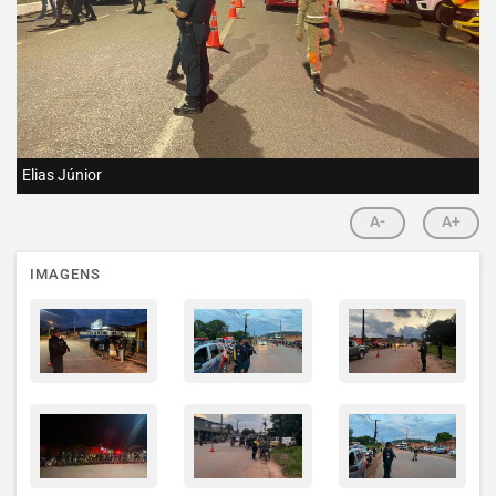
Elias Júnior
A-
A+
IMAGENS