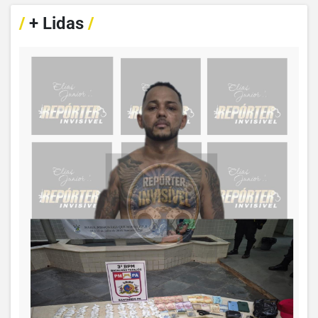
/
+ Lidas
/