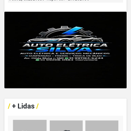
/
+ Lidas
/