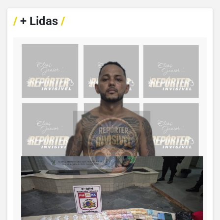
/
+ Lidas
/